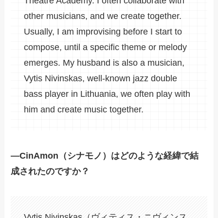
Theatre Academy. I often collaborate with
other musicians, and we create together.
Usually, I am improvising before I start to
compose, until a specific theme or melody
emerges. My husband is also a musician,
Vytis Nivinskas, well-known jazz double
bass player in Lithuania, we often play with
him and create music together.
―CinAmon（シナモノ）はどのような経緯で結
成されたのですか？
Vytis Nivinskas（ヴィティス・ニヴィンス