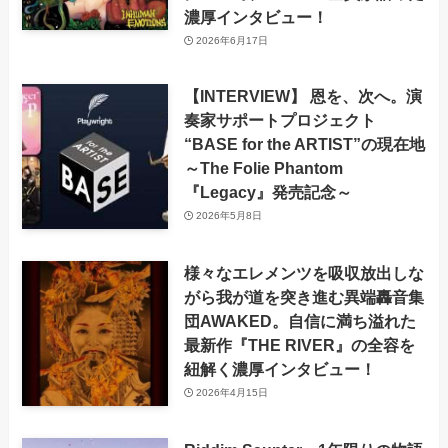
濃厚インタビュー！
2026年6月17日
【INTERVIEW】 恩を、次へ。演
奏家サポートプロジェクト
“BASE for the ARTIST”の現在地
～The Folie Phantom
『Legacy』発売記念～
2026年5月8日
様々なエレメンツを吸収放出しな
がら我が道を突き進む異端轟音集
団AWAKED。自信に満ち溢れた
最新作『THE RIVER』の全容を
紐解く濃厚インタビュー！
2026年4月15日