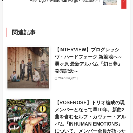
Alter Ego / Where will we go? feat.島裕介
関連記事
【INTERVIEW】プログレッシ
ヴ・ハードフォーク 新境地へ～
曇ヶ原 最新アルバム『幻日夢』
発売記念～
2026年6月24日
【ROSEROSE】トリオ編成の現
メンバーとなって早10年。新曲2
曲を含むセルフ・カヴァー・アル
バム『INHUMAN EMOTIONS』
について、メンバー全員が語った