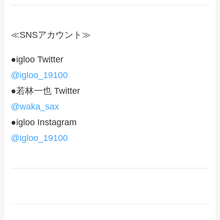
≪SNSアカウント≫
●igloo Twitter
@igloo_19100
●若林一也 Twitter
@waka_sax
●igloo Instagram
@igloo_19100