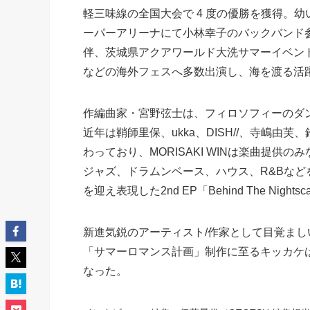
軽三味線の全国大会で 4 度の優勝を獲得。
ーパーアリーナにて小林幸子のバックバンド
伴、茨城県アクアワールド大洗サマーイベン
などの海外フェスへ多数出演し、海を渡る活
作編曲家・宮野弦士は、フィロソフィーのダ
近年は鞘師里保、ukka、DISH//、寺嶋由
わっており、MORISAKI WINは楽曲提
ジャズ、ドラムンベース、ハウス、R&Bな
を迎え表現した2nd EP「Behind The Nigh
新進気鋭のアーティスト/作家として目覚まし
「サマーロマンス計画」制作に至るキッカケ
なった。