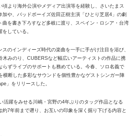
幼い頃より海外公演やメディア出演等を経験し、さいたまス
参加や、バッドボーイズ佐田正樹主演「ひとり芝居4」の劇
ト曲を書き下ろすなど多岐に渡り、スペイン・ロシア・台湾
躍をしている。
ンスのインディーズ時代の楽曲を一手に手がけ注目を浴び、
芙、鈴木みのり、CUBERSなど幅広いアーティストの作品に携
供のみならずライブのサポートも務めている。今春、ソロ名義で
どを横断した多彩なサウンドを個性豊かなゲストシンガー陣
tscape」をリリースした。
い活躍をみせる川嶋・宮野の4年ぶりのタッグ作品となる
は約7年前まで遡り、お互いの印象を深く掘り下げる内容と