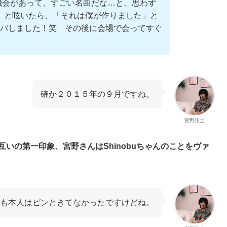
機会があって、すごい名曲だな…と、思わず
」と呟いたら、「それは僕が作りました」と
バしました！笑 その後に会場で会ってすぐ
確か２０１５年の９月ですね。
宮野弦士
いの第一印象、宮野さんはShinobuちゃんのことをヴァ
も本人はピンときてなかったですけどね。