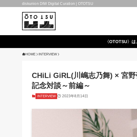
diskunion DIW Digital Curation | OTOTSU
〈OTOTSU〉は
HOME
INTERVIEW
CHiLi GiRL(川嶋志乃舞) 
記念対談～前編～
2023年8月14日
INTERVIEW