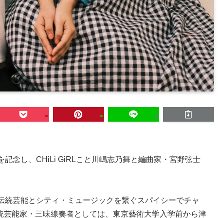
スを記念し、CHiLi GiRLこと川嶋志乃舞と編曲家・宮野弦士
による伝統芸能とシティ・ミュージックを繋ぐスパイシーでチャ
統芸能家・三味線奏者としては、東京藝術大学入学前から津