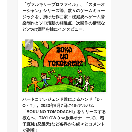
「ヴァルキリープロファイル」、「スターオ
ーシャン」シリーズ等、数々のゲームミュー
ジックを手掛けた作曲家・桜庭統へゲーム音
楽制作とソロ活動の相違点、次回作の構想な
ど5つの質問を軸にインタビュー。
ハードコアレジェンド達によるバンド「D・
O・T」。2023年6月7日に4thアルバム
「BOKU NO TOMODACHI」をリリースする
彼らへ、TAYLOW (the原爆オナニーズ)、増
子直純 (怒髪天)など各界から続々とコメント
が到着！