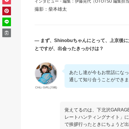
インタビュー・編集：伊藤晃代（OTOTSU 編集担
撮影：柴本雄太
―
まず、Shinobuちゃんにとって、上京
とですが、出会ったきっかけは？
あたし達が今もお世話になっ
通して知り合うことができま
CHiLi GiRL(川嶋)
覚えてるのは、下北沢GARA
レートハンティングナイト」に
で挨拶行ったときにちょうど出番前