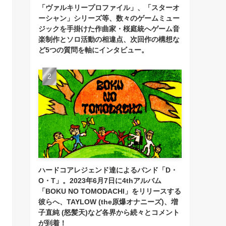
「ヴァルキリープロファイル」、「スターオ
ーシャン」シリーズ等、数々のゲームミュー
ジックを手掛けた作曲家・桜庭統へゲーム音
楽制作とソロ活動の相違点、次回作の構想な
ど5つの質問を軸にインタビュー。
ハードコアレジェンド達によるバンド「D・
O・T」。2023年6月7日に4thアルバム
「BOKU NO TOMODACHI」をリリースする
彼らへ、TAYLOW (the原爆オナニーズ)、増
子直純 (怒髪天)など各界から続々とコメント
が到着！