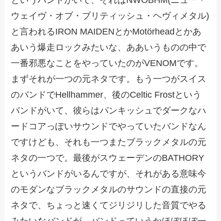
ウェイヴ・オブ・ブリティッシュ・ヘヴィメタル)
と言われるIRON MAIDENとかMotörheadとかあ
あいう爆走ロックみたいな、ああいうものの中で
一番邪悪なことをやっていたのがVENOMです。
まずそれが一つの元ネタです。もう一つがスイス
のバンドでHellhammer、後のCeltic Frostという
バンドがいて、彼らはパンキッシュでダークなハ
ードコアっぽいサウンドでやっていたバンドなん
ですけども、それも一つまたブラックメタルの元
ネタの一つで。最後がスウェーデンのBATHORY
というバンドがいるんですが、それがある意味今
のモダンなブラックメタルのサウンドの直接の元
ネタで、ちょっと速くてジリジリした音質でやる
みたいなバンドが、バンドっていうかほぼほぼ一