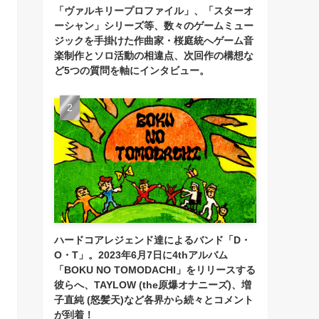
「ヴァルキリープロファイル」、「スターオ
ーシャン」シリーズ等、数々のゲームミュー
ジックを手掛けた作曲家・桜庭統へゲーム音
楽制作とソロ活動の相違点、次回作の構想な
ど5つの質問を軸にインタビュー。
ハードコアレジェンド達によるバンド「D・
O・T」。2023年6月7日に4thアルバム
「BOKU NO TOMODACHI」をリリースする
彼らへ、TAYLOW (the原爆オナニーズ)、増
子直純 (怒髪天)など各界から続々とコメント
が到着！