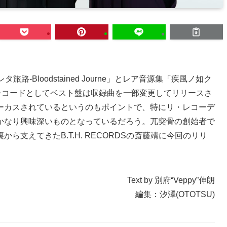
-Bloodstained Journe」とレア音源集「疾風ノ如ク
兀突骨初のレコードとしてベスト盤は収録曲を一部変更してリリースさ
ーカスされているというのもポイントで、特にリ・レコーデ
かなり興味深いものとなっているだろう。兀突骨の創始者で
ら支えてきたB.T.H. RECORDSの斎藤靖に今回のリリ
Text by 別府“Veppy”伸朗
編集：汐澤(OTOTSU)