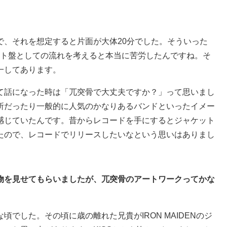
。
で、それを想定すると片面が大体20分でした。そういった
スト盤としての流れを考えると本当に苦労したんですね。そ
一してあります。
て話になった時は「兀突骨で大丈夫ですか？」って思いまし
所だったり一般的に人気のかなりあるバンドといったイメー
感じていたんです。昔からレコードを手にするとジャケット
たので、レコードでリリースしたいなという思いはありまし
物を見せてもらいましたが、兀突骨のアートワークってかな
でした。その頃に歳の離れた兄貴がIRON MAIDENのジ