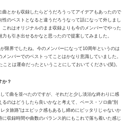
モ曲とかも収録したらどうだろうってアイデアもあったので
向性のベストとなると違うだろうなって話になって外しまし
、これはオリジナルのまま収録よりも今のメンバーでやった
魅力も引き出せるかなと思ったので提案してみました。
が限界でしたね。今のメンバーになって10周年というのは
のメンバーでのベストってことはかなり意識していました。
たことは運命だったということにしておいてください(笑)。
すか？
識して曲を並べたのですが、それだと少し淡泊な終わりに感
えるのはどうしたら良いかなと考えて、ベース・ソロ曲“別
ラレタ旅路”はエピック感もあるし締めにピッタリじゃないか
時に収録時間や曲数のバランス的にもこれで落ち着いた感じ
。