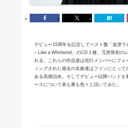
デビュー15周年を記念してベスト盤「血塗ラレタ旅路
– Like a Whirlwind」のCD２種、
れる。これらの作品達は現行メンバーにフォ
ィングされた過去の名曲達はファンにとって
ある高畑治央
、
そしてデビュー以降バンドを裏か
ースについて表も裏も色々と訊いてみた。