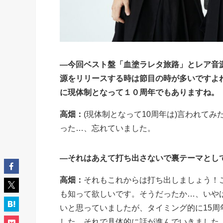
―今回ベスト盤「血塗ラレタ旅路」とレア音
源をリリースする時は節目の時が多いですよね
に現体制となって１０周年でもありますね。
高畑：
(現体制となって10周年は)言われて
った…、忘れていました。
―それはあえて打ち出さないで裏テーマとし
高畑：
それもこれからは打ち出しましょう！
も知って欲しいです。そうだったか…、いやは
いと思っていましたが、タイミング的に15周
した。それで具体的に話が進んでいきました