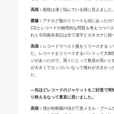
高畑：
曲順は凄く悩んでいる様に見えました
齋藤：
アナログ盤のリリースも頭にあったの
CDとレコードの物理的な問題も考えつつベ
れと今回曲名表記は全て漢字とカタカナに統
高畑：
レコードでベスト盤をリリースするっ
た。レコードをリリースするバンドって大御
ジがあったので、我々にとって敷居が高いと
が大きくてカッコいいなって憧れが大きかっ
た。
―先ほどレコードのジャケットをご好意で実
り映えるなって素直に思いました。
高畑：
僕が幼稚園の頃が丁度メタル・ブームな頃