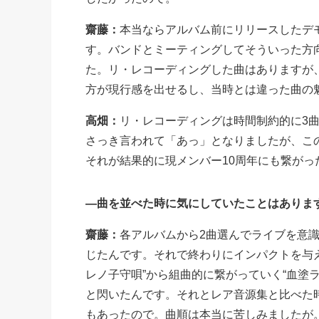
齋藤：
本当ならアルバム前にリリースしたデ
す。バンドとミーティングしてそういった方
た。リ・レコーディングした曲はありますが
方が現行感を出せるし、当時とは違った曲の
高畑：
リ・レコーディングは時間制約的に3曲
さっき言われて「あっ」となりましたが、こ
それが結果的に現メンバー10周年にも繋がっ
―曲を並べた時に気にしていたことはありま
齋藤：
各アルバムから2曲選んでライブを意
じたんです。それで終わりにインパクトを与
レノ子守唄”から組曲的に繋がっていく“血塗
と閃いたんです。それとレア音源集と比べた
もあったので。曲順は本当に苦しみましたが