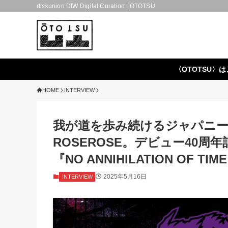
diskunion DIW Digital Curation | OTOTSU
〈OTOTSU〉は
HOME
INTERVIEW
我が道を歩み続けるジャパニ
ROSEROSE。デビュー40
『NO ANNIHILATION OF 
2025年5月16日
INTERVIEW