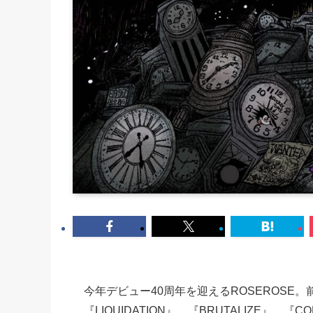
今年デビュー40周年を迎えるROSEROSE。前作
『LIQUIDATION』、『BRUTALIZE』、『C