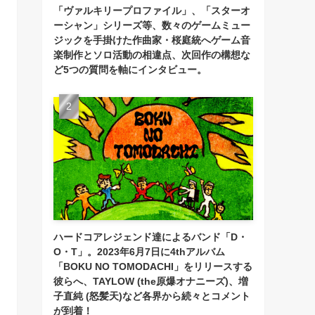
「ヴァルキリープロファイル」、「スターオ
ーシャン」シリーズ等、数々のゲームミュー
ジックを手掛けた作曲家・桜庭統へゲーム音
楽制作とソロ活動の相違点、次回作の構想な
ど5つの質問を軸にインタビュー。
ハードコアレジェンド達によるバンド「D・
O・T」。2023年6月7日に4thアルバム
「BOKU NO TOMODACHI」をリリースする
彼らへ、TAYLOW (the原爆オナニーズ)、増
子直純 (怒髪天)など各界から続々とコメント
が到着！