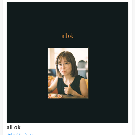
all ok