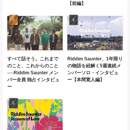
【前編】
すべて話そう。これまで
Riddim Saunter、1年限り
のこと、これからのこと
の物語を紐解く5週連続メ
──Riddim Saunter メン
ンバーソロ・インタビュ
バー全員 独占インタビュ
ー【本間寛人編】
ー