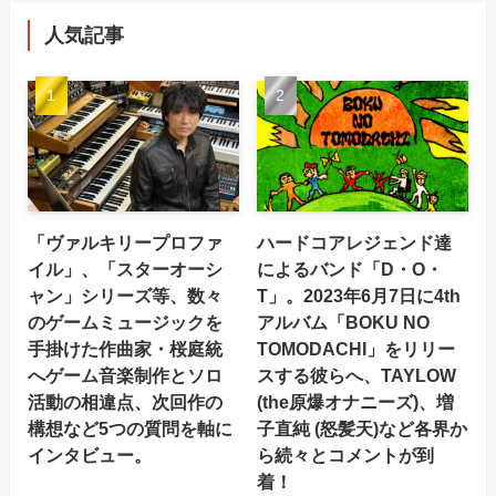
人気記事
「ヴァルキリープロファ
ハードコアレジェンド達
イル」、「スターオーシ
によるバンド「D・O・
ャン」シリーズ等、数々
T」。2023年6月7日に4th
のゲームミュージックを
アルバム「BOKU NO
手掛けた作曲家・桜庭統
TOMODACHI」をリリー
へゲーム音楽制作とソロ
スする彼らへ、TAYLOW
活動の相違点、次回作の
(the原爆オナニーズ)、増
構想など5つの質問を軸に
子直純 (怒髪天)など各界か
インタビュー。
ら続々とコメントが到
着！