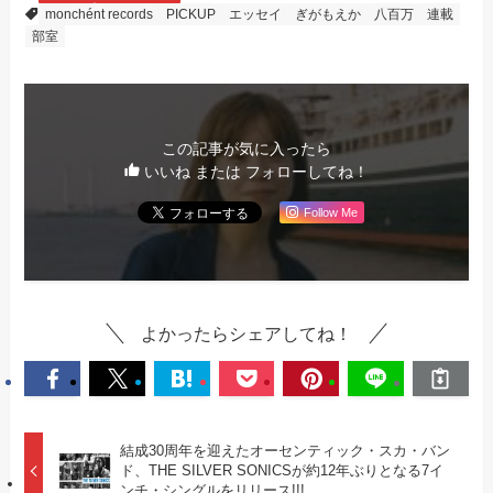
monchént records
PICKUP
エッセイ
ぎがもえか
八百万
連載
部室
この記事が気に入ったら
いいね または フォローしてね！
Follow Me
よかったらシェアしてね！
結成30周年を迎えたオーセンティック・スカ・バン
ド、THE SILVER SONICSが約12年ぶりとなる7イ
ンチ・シングルをリリース!!!