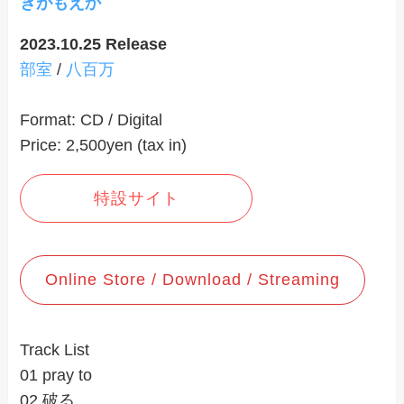
ぎがもえ
か
2023.10.25 Release
部室
/
八百万
Format: CD / Digital
Price: 2,500yen (tax in)
特設サイト
Online Store / Download / Streaming
Track List
01 pray to
02 破る