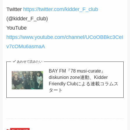
Twitter
https://twitter.com/kidder_F_club
(@kidder_F_club)
YouTube
https://www.youtube.com/channel/UCoOBBkc3CeI
v7cOMu6asmaA
あわせて読みたい
BAY FM『78 musi-curate』
diskunion zone連動、Kidder
Friendly Clubによる連載コラムス
タート