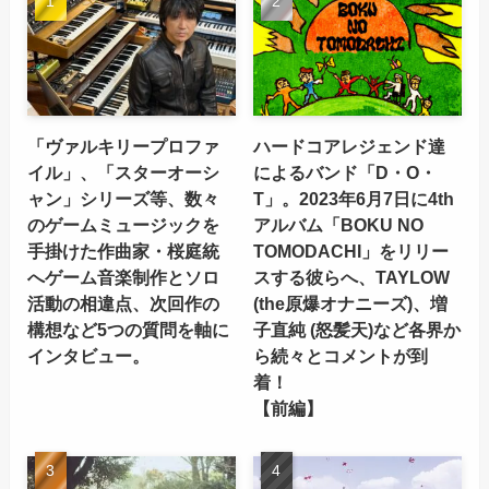
「ヴァルキリープロファ
ハードコアレジェンド達
イル」、「スターオーシ
によるバンド「D・O・
ャン」シリーズ等、数々
T」。2023年6月7日に4th
のゲームミュージックを
アルバム「BOKU NO
手掛けた作曲家・桜庭統
TOMODACHI」をリリー
へゲーム音楽制作とソロ
スする彼らへ、TAYLOW
活動の相違点、次回作の
(the原爆オナニーズ)、増
構想など5つの質問を軸に
子直純 (怒髪天)など各界か
インタビュー。
ら続々とコメントが到
着！
【前編】