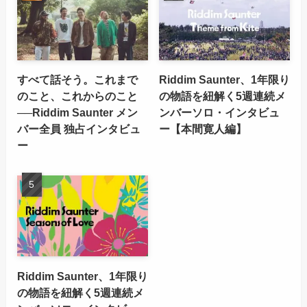
すべて話そう。これまで
Riddim Saunter、1年限り
のこと、これからのこと
の物語を紐解く5週連続メ
──Riddim Saunter メン
ンバーソロ・インタビュ
バー全員 独占インタビュ
ー【本間寛人編】
ー
Riddim Saunter、1年限り
の物語を紐解く5週連続メ