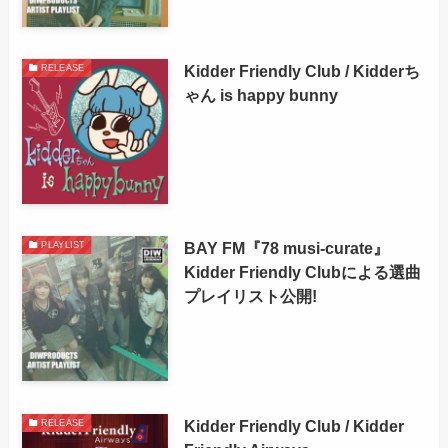
Kidder Friendly Club / Kidderち
RELEASE
ゃん is happy bunny
BAY FM『78 musi-curate』
PLAYLIST
Kidder Friendly Clubによる選曲
プレイリスト公開!
Kidder Friendly Club / Kidder
RELEASE