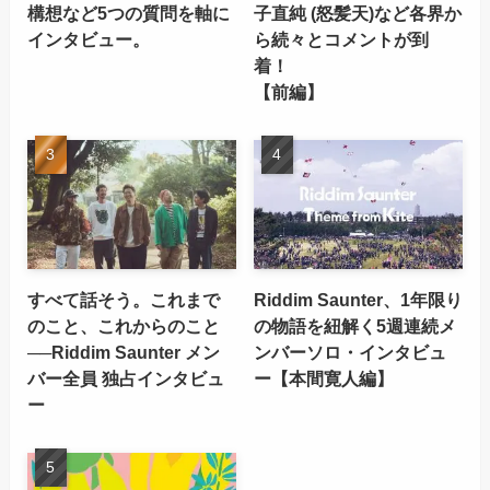
構想など5つの質問を軸に
子直純 (怒髪天)など各界か
インタビュー。
ら続々とコメントが到
着！
【前編】
すべて話そう。これまで
Riddim Saunter、1年限り
のこと、これからのこと
の物語を紐解く5週連続メ
──Riddim Saunter メン
ンバーソロ・インタビュ
バー全員 独占インタビュ
ー【本間寛人編】
ー