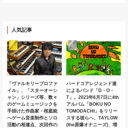
人気記事
「ヴァルキリープロファ
ハードコアレジェンド達
イル」、「スターオーシ
によるバンド「D・O・
ャン」シリーズ等、数々
T」。2023年6月7日に4th
のゲームミュージックを
アルバム「BOKU NO
手掛けた作曲家・桜庭統
TOMODACHI」をリリー
へゲーム音楽制作とソロ
スする彼らへ、TAYLOW
活動の相違点、次回作の
(the原爆オナニーズ)、増