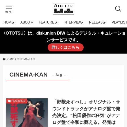
MENU
HOME
ABOUT
FEATURES
INTERVIEW
RELEASE
PLAYLIS
〈OTOTSU〉は、diskunion DIW によるデジタル・キュレーショ
ンサービスです。
詳しくはこちら
HOME
CINEMA-KAN
CINEMA-KAN
– tag –
「野獣死すべし」オリジナル・サ
FEATURES
ウンドトラックがアナログ盤で発
売決定。“松田優作の狂気”がアナ
ログ盤で令和に蘇える。発売は