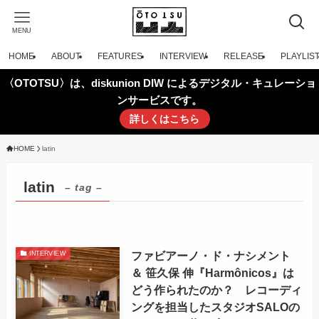
MENU
HOME
ABOUT
FEATURES
INTERVIEW
RELEASE
PLAYLIS
〈OTOTSU〉は、diskunion DIW によるデジタル・キュレーショ
ンサービスです。
詳しくはこちら
HOME
latin
latin
– tag –
ファビアーノ・ド・ナシメント
INTERVIEW
＆ 笹久保 伸『Harmônicos』は
どう作られたのか？ レコーディ
ングを担当したスタジオSALOの