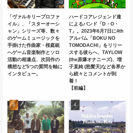
「ヴァルキリープロファ
ハードコアレジェンド達
イル」、「スターオーシ
によるバンド「D・O・
ャン」シリーズ等、数々
T」。2023年6月7日に4th
のゲームミュージックを
アルバム「BOKU NO
手掛けた作曲家・桜庭統
TOMODACHI」をリリー
へゲーム音楽制作とソロ
スする彼らへ、TAYLOW
活動の相違点、次回作の
(the原爆オナニーズ)、増
構想など5つの質問を軸に
子直純 (怒髪天)など各界か
インタビュー。
ら続々とコメントが到
着！
【前編】