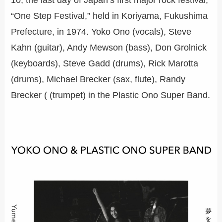
10, the last day of Japan’s first major rock festival,
“One Step Festival,” held in Koriyama, Fukushima
Prefecture, in 1974. Yoko Ono (vocals), Steve
Kahn (guitar), Andy Mewson (bass), Don Grolnick
(keyboards), Steve Gadd (drums), Rick Marotta
(drums), Michael Brecker (sax, flute), Randy
Brecker ( (trumpet) in the Plastic Ono Super Band.