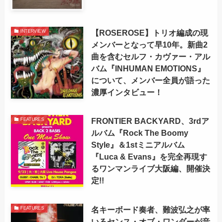
【ROSEROSE】トリオ編成の現
INTERVIEW
メンバーとなって早10年。新曲2
曲を含むセルフ・カヴァー・アル
バム『INHUMAN EMOTIONS』
について、メンバー全員が語った
濃厚インタビュー！
FRONTIER BACKYARD、3rdア
FEATURES
ルバム『Rock The Boomy
Style』＆1stミニアルバム
『Luca & Evans』を完全再現す
るワンマンライブ大阪編、開催決
定!!
名キーボード奏者、難波弘之が率
FEATURES
いるセンス・オブ・ワンダーが音