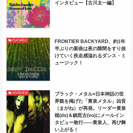
インタビュー【古川太一編】
FRONTIER BACKYARD、約1年
FEATURES
半ぶりの新曲は夜の隙間をすり抜
けていく疾走感溢れるダンス・ミ
ュージック！
ブラック・メタル×日本神話の世
INTERVIEW
界観を掲げた「黄泉メタル」凶音
（まがね）が再発。リーダー黄泉
槌(ds)＆鎮毘古(vo)にメールイン
タビュー敢行――黄泉人、再び舞
い上がる！