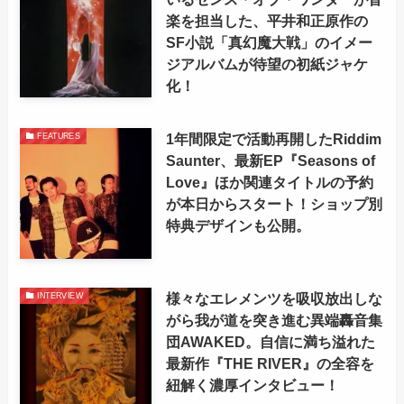
楽を担当した、平井和正原作の
SF小説「真幻魔大戦」のイメー
ジアルバムが待望の初紙ジャケ
化！
1年間限定で活動再開したRiddim
FEATURES
Saunter、最新EP『Seasons of
Love』ほか関連タイトルの予約
が本日からスタート！ショップ別
特典デザインも公開。
様々なエレメンツを吸収放出しな
INTERVIEW
がら我が道を突き進む異端轟音集
団AWAKED。自信に満ち溢れた
最新作『THE RIVER』の全容を
紐解く濃厚インタビュー！