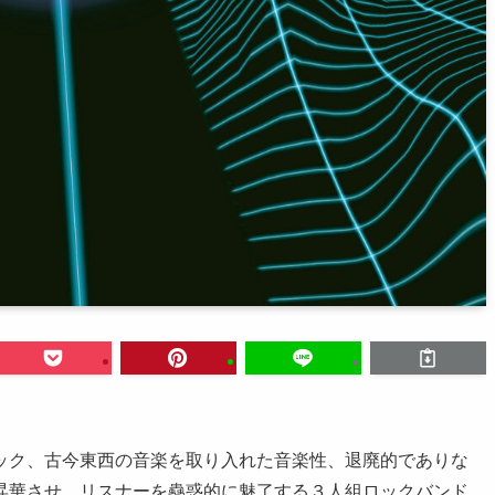
ック、古今東西の音楽を取り入れた音楽性、退廃的でありな
昇華させ、リスナーを蠱惑的に魅了する３人組ロックバンド