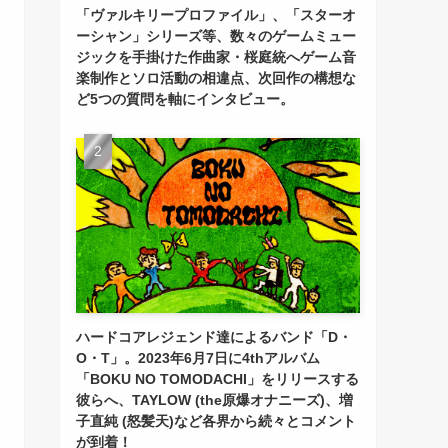
「ヴァルキリープロファイル」、「スターオ
ーシャン」シリーズ等、数々のゲームミュー
ジックを手掛けた作曲家・桜庭統へゲーム音
楽制作とソロ活動の相違点、次回作の構想な
ど5つの質問を軸にインタビュー。
ハードコアレジェンド達によるバンド「D・
O・T」。2023年6月7日に4thアルバム
「BOKU NO TOMODACHI」をリリースする
彼らへ、TAYLOW (the原爆オナニーズ)、増
子直純 (怒髪天)など各界から続々とコメント
が到着！