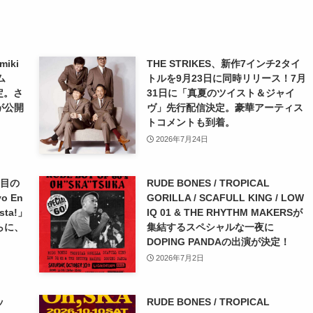
iki
THE STRIKES、新作7インチ2タイ
ム
トルを9月23日に同時リリース！7月
決定。さ
31日に「真夏のツイスト＆ジャイ
が公開
ヴ」先行配信決定。豪華アーティス
トコメントも到着。
2026年7月24日
枚目の
RUDE BONES / TROPICAL
o En
GORILLA / SCAFULL KING / LOW
ta!」
IQ 01 & THE RHYTHM MAKERSが
らに、
集結するスペシャルな一夜に
DOPING PANDAの出演が決定！
2026年7月2日
ッ
RUDE BONES / TROPICAL