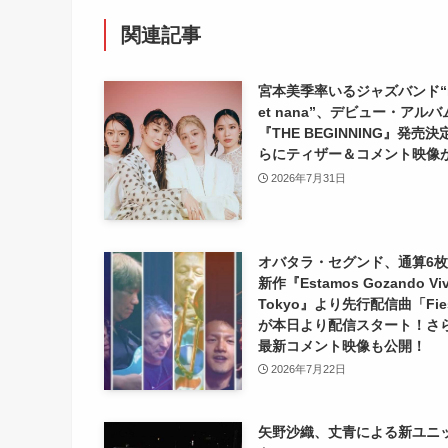
関連記事
宮本美季率いるジャズバンド“m
et nana”、デビュー・アルバ
『THE BEGINNING』発売
らにティザー＆コメント映像
2026年7月31日
オバタラ・セグンド、通算6
新作『Estamos Gozando Viv
Tokyo』より先行配信曲「Fies
が本日より配信スタート！さ
最新コメント映像も公開！
2026年7月22日
矢野沙織、丈青による新ユニ