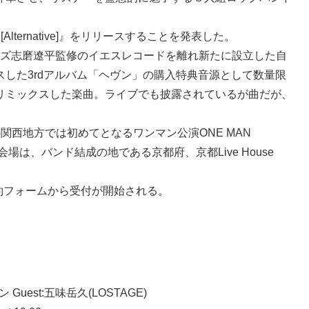
Alternative]』をリリースすることを発表した。
にドレスコーズ志磨遼平監修のイエスレコードを離れ新たに設立した自
した3rdアルバム「ヘヴン」の購入特典音源として数量限
リミックスした楽曲。ライブでも披露されているが曲だが、
ブの関西地方では初めてとなるワンマン公演ONE MAN
。会場は、バンド結成の地である京都府、京都Live House
予約フォームから受付が開始される。
uest:五味岳久(LOSTAGE)