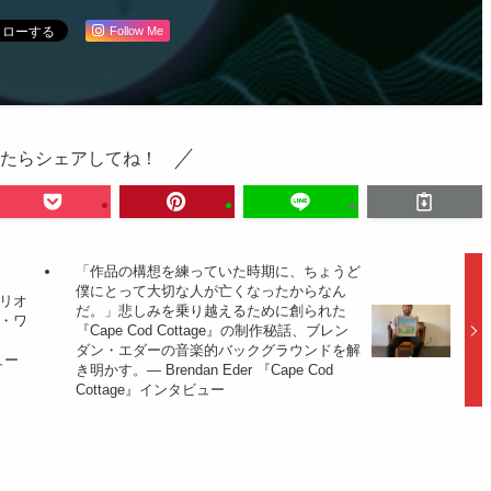
Follow Me
たらシェアしてね！
「作品の構想を練っていた時期に、ちょうど
僕にとって大切な人が亡くなったからなん
リオ
だ。」悲しみを乗り越えるために創られた
・ワ
『Cape Cod Cottage』の制作秘話、ブレン
ダン・エダーの音楽的バックグラウンドを解
ュー
き明かす。— Brendan Eder 『Cape Cod
Cottage』インタビュー