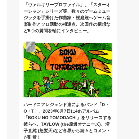
「ヴァルキリープロファイル」、「スターオ
ーシャン」シリーズ等、数々のゲームミュー
ジックを手掛けた作曲家・桜庭統へゲーム音
楽制作とソロ活動の相違点、次回作の構想な
ど5つの質問を軸にインタビュー。
ハードコアレジェンド達によるバンド「D・
O・T」。2023年6月7日に4thアルバム
「BOKU NO TOMODACHI」をリリースする
彼らへ、TAYLOW (the原爆オナニーズ)、増
子直純 (怒髪天)など各界から続々とコメント
が到着！