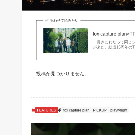
あわせて読みたい
fox capture plan
長きにわたって同じシ
が来た。結成15周年の
投稿が見つかりません。
FEATURES
fox capture plan
PICKUP
playwright