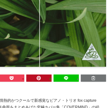
熱的かつクールで新感覚なピアノ・トリオ fox capture
ックの名曲群をまとめあげた究極カバー集「COVERMIND」の続