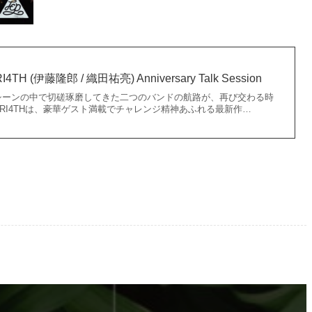
×TRI4TH (伊藤隆郎 / 織田祐亮) Anniversary Talk Session
ーンの中で切磋琢磨してきた二つのバンドの航路が、再び交わる時
TRI4THは、豪華ゲスト満載でチャレンジ精神あふれる最新作…