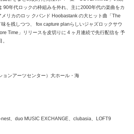
作は 90年代ロックの枠組みを外れ、主に2000年代の楽曲をカ
カのロッ クバンド Hoobastank の大ヒット曲「The
残しつつ、 fox capture planらしいジャズロックサウ
re Time」リリースを皮切りに 4 ヶ月連続で先行配信を 予
注目。
ベンションアーツセンター）大ホール・海
y O-nest、duo MUSIC EXCHANGE、clubasia、LOFT9