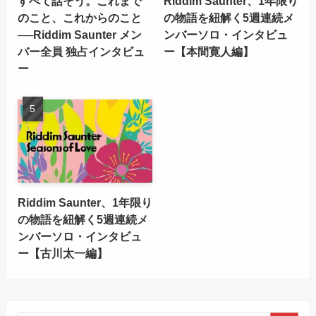
すべて話そう。これまで
Riddim Saunter、1年限り
のこと、これからのこと
の物語を紐解く5週連続メ
──Riddim Saunter メン
ンバーソロ・インタビュ
バー全員 独占インタビュ
ー【本間寛人編】
ー
Riddim Saunter、1年限り
の物語を紐解く5週連続メ
ンバーソロ・インタビュ
ー【古川太一編】