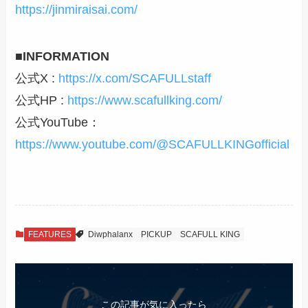
https://jinmiraisai.com/
■INFORMATION
公式X :
https://x.com/SCAFULLstaff
公式HP :
https://www.scafullking.com/
公式YouTube：
https://www.youtube.com/@SCAFULLKINGofficial
FEATURES
Diwphalanx
PICKUP
SCAFULL KING
この記事が気に入ったら