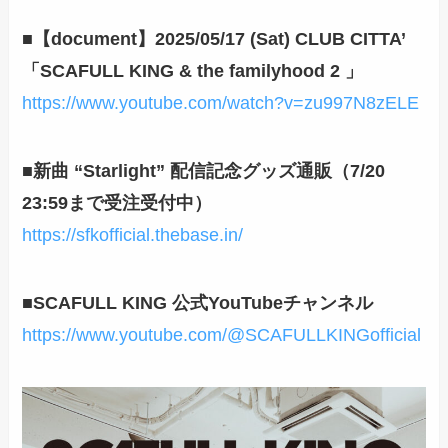
■【document】2025/05/17 (Sat) CLUB CITTA’
「SCAFULL KING & the familyhood 2 」
https://www.youtube.com/watch?v=zu997N8zELE
■新曲 “Starlight” 配信記念グッズ通販（7/20
23:59まで受注受付中）
https://sfkofficial.thebase.in/
■SCAFULL KING 公式YouTubeチャンネル
https://www.youtube.com/@SCAFULLKINGofficial