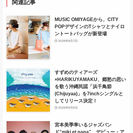
関連記事
MUSIC OMIYAGEから、CITY
POPデザインのTシャツとナイロ
ントートバッグが新登場
2026年8月7日
すずめのティアーズ
×HARIKUYAMAKU、郷愁の思い
を歌う沖縄民謡「浜千鳥節
(Chijuyaa)」を7inchシングルと
してリリース決定！
2026年8月6日
宮本美季率いるジャズバン
ド“miki et nana”、デビュー・ア