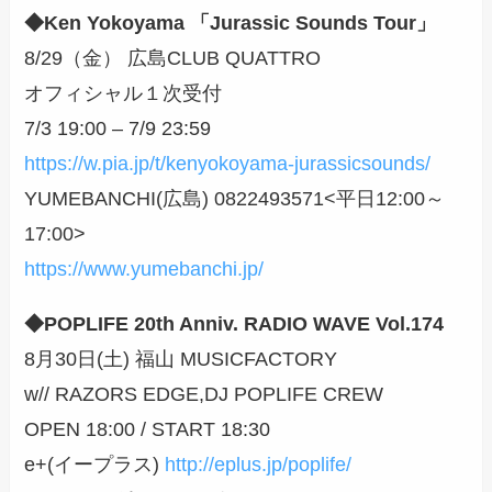
◆Ken Yokoyama 「Jurassic Sounds Tour」
8/29（金） 広島CLUB QUATTRO
オフィシャル１次受付
7/3 19:00 – 7/9 23:59
https://w.pia.jp/t/kenyokoyama-jurassicsounds/
YUMEBANCHI(広島) 0822493571<平日12:00～
17:00>
https://www.yumebanchi.jp/
◆POPLIFE 20th Anniv. RADIO WAVE Vol.174
8月30日(土) 福山 MUSICFACTORY
w// RAZORS EDGE,DJ POPLIFE CREW
OPEN 18:00 / START 18:30
e+(イープラス)
http://eplus.jp/poplife/