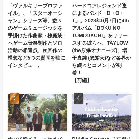
「ヴァルキリープロファ
ハードコアレジェンド達
イル」、「スターオーシ
によるバンド「D・O・
ャン」シリーズ等、数々
T」。2023年6月7日に4th
のゲームミュージックを
アルバム「BOKU NO
手掛けた作曲家・桜庭統
TOMODACHI」をリリー
へゲーム音楽制作とソロ
スする彼らへ、TAYLOW
活動の相違点、次回作の
(the原爆オナニーズ)、増
構想など5つの質問を軸に
子直純 (怒髪天)など各界か
インタビュー。
ら続々とコメントが到
着！
【前編】