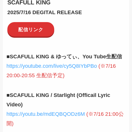
SCAFULL KING
2025/7/16 DEGITAL RELEASE
配信リンク
■SCAFULL KING & ゆってぃ、You Tube生配信
https://youtube.com/live/cy5Q8IYbPBo
(※7/16
20:00-20:55 生配信予定)
■SCAFULL KING / Starlight (Officail Lyric
Video)
https://youtu.be/mdEQBQODz6M
(※7/16 21:00公
開)