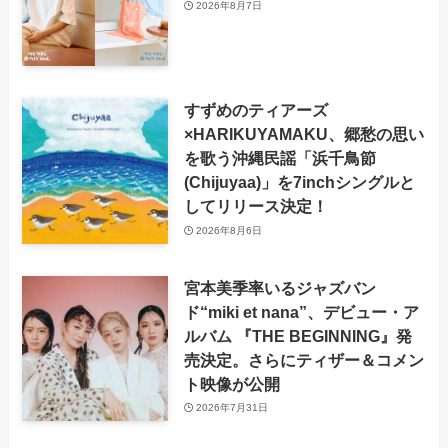
2026年8月7日
すずめのティアーズ
×HARIKUYAMAKU、郷愁の思い
を歌う沖縄民謡「浜千鳥節
(Chijuyaa)」を7inchシングルと
してリリース決定！
2026年8月6日
宮本美季率いるジャズバン
ド“miki et nana”、デビュー・ア
ルバム 『THE BEGINNING』発
売決定。さらにティザー＆コメン
ト映像が公開
2026年7月31日