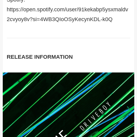
https://open.spotify.com/user/91kekabp5ysxmaldv
2cvyoy8v?si=4WB3QIoOSyKecynKDL-k0Q
RELEASE INFORMATION