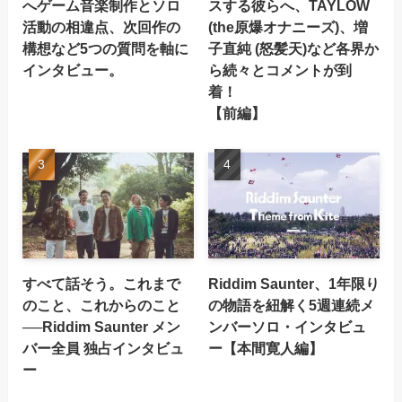
へゲーム音楽制作とソロ
スする彼らへ、TAYLOW
活動の相違点、次回作の
(the原爆オナニーズ)、増
構想など5つの質問を軸に
子直純 (怒髪天)など各界か
インタビュー。
ら続々とコメントが到
着！
【前編】
すべて話そう。これまで
Riddim Saunter、1年限り
のこと、これからのこと
の物語を紐解く5週連続メ
──Riddim Saunter メン
ンバーソロ・インタビュ
バー全員 独占インタビュ
ー【本間寛人編】
ー