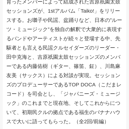
育ったメンバーによって結成された吉原祇園太鼓
セッションズが、1stアルバム「Taiko!」をリリー
スする。お囃子や民謡、盆踊りなど、日本の”ルー
ツ・ミュージック”を独自の解釈で大衆的に表現す
るバンドやアーティストが続々と登場する中、先
駆者とも言える民謡クルセイダーズのリーダー・
田中克海と、吉原祇園太鼓セッションズのメンバ
ーである内藤佑樹（ギター、篠笛、鉦）、川島麻
友美（サックス）による対談が実現。セッション
ズのプロデューサーであるTOP DOCA（こだまレ
コード）を司会とし、「ジャパニーズ・ミュージ
ック」のこれまでと現在地、そしてこれからにつ
いて、初期民クルの拠点である福生のバナナハウ
スで大いに語ってもらった。（全2回/前編）