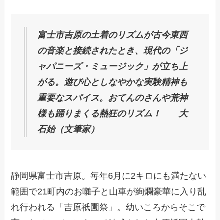
富士市吉原の土着のリズムが古今東西
の音楽と接続されたとき、現代の「ジ
ャパニーズ・ミュージック」が立ち上
がる。遊び心としなやかな実験精神も
重要なスパイス。おてんのさんや荒神
様も踊りまくる熱狂のリズム！ 大
石始（文筆家）
静岡県富士市吉原。毎年6月に2キロにも満たない
範囲で21町内のお囃子と山車が絢爛豪華に入り乱
れ行われる「吉原祇園祭」。幼いころからそこで