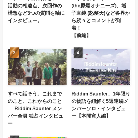
活動の相違点、次回作の
(the原爆オナニーズ)、増
構想など5つの質問を軸に
子直純 (怒髪天)など各界か
インタビュー。
ら続々とコメントが到
着！
【前編】
すべて話そう。これまで
Riddim Saunter、1年限り
のこと、これからのこと
の物語を紐解く5週連続メ
──Riddim Saunter メン
ンバーソロ・インタビュ
バー全員 独占インタビュ
ー【本間寛人編】
ー