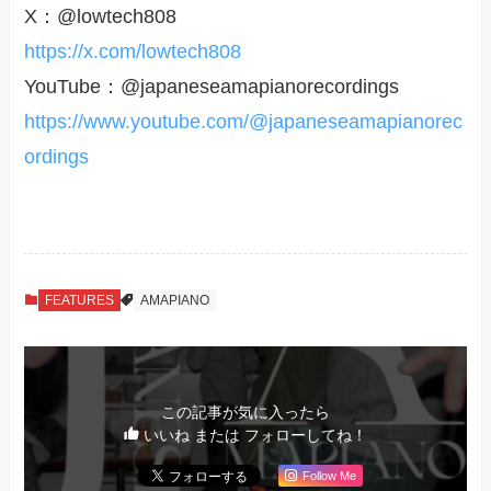
X：@lowtech808
https://x.com/lowtech808
YouTube：@japaneseamapianorecordings
https://www.youtube.com/@japaneseamapianorec
ordings
FEATURES
AMAPIANO
この記事が気に入ったら
いいね または フォローしてね！
Follow Me