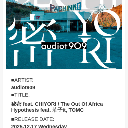
■ARTIST:
audiot909
■TITLE:
秘密 feat. CHIYORI / The Out Of Africa
Hypothesis feat. 荘子it, TOMC
■RELEASE DATE:
2025.12.17 Wednesday