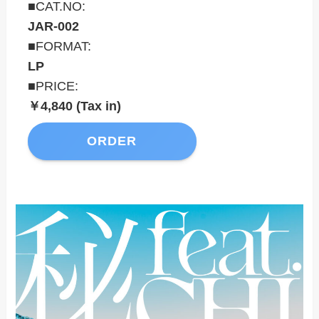
■CAT.NO:
JAR-002
■FORMAT:
LP
■PRICE:
￥4,840 (Tax in)
ORDER