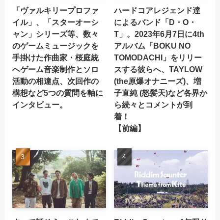
「ヴァルキリープロファ
ハードコアレジェンド達
イル」、「スターオーシ
によるバンド「D・O・
ャン」シリーズ等、数々
T」。2023年6月7日に4th
のゲームミュージックを
アルバム「BOKU NO
手掛けた作曲家・桜庭統
TOMODACHI」をリリー
へゲーム音楽制作とソロ
スする彼らへ、TAYLOW
活動の相違点、次回作の
(the原爆オナニーズ)、増
構想など5つの質問を軸に
子直純 (怒髪天)など各界か
インタビュー。
ら続々とコメントが到
着！
【前編】