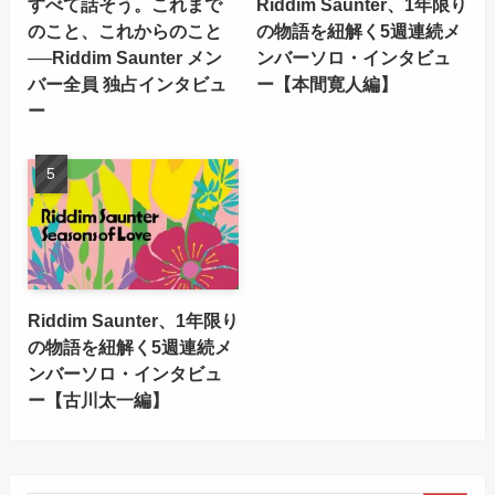
すべて話そう。これまで
Riddim Saunter、1年限り
のこと、これからのこと
の物語を紐解く5週連続メ
──Riddim Saunter メン
ンバーソロ・インタビュ
バー全員 独占インタビュ
ー【本間寛人編】
ー
Riddim Saunter、1年限り
の物語を紐解く5週連続メ
ンバーソロ・インタビュ
ー【古川太一編】