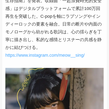
生存指南』を発表。収録曲「一起浪費時光的安全
感」はデジタルプラットフォームで累計100万回
再生を突破した。C-popを軸にラブソングやイン
ディーロックの要素を融合。日常の断片や内面の
モノローグから紡がれる歌詞は、心の揺らぎを丁
寧に描き出し、私的な感情とリスナーの共感を静
かに結びつける。
https://www.instagram.com/meow__sing/