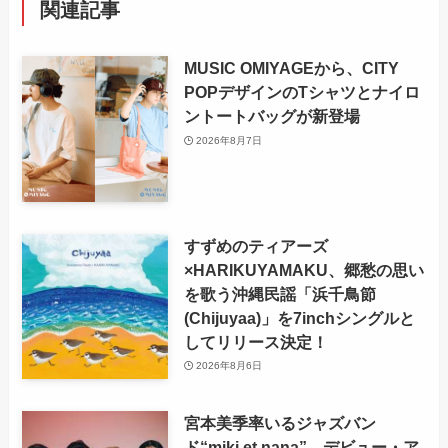
関連記事
MUSIC OMIYAGEから、CITY
POPデザインのTシャツとナイロ
ントートバッグが新登場
2026年8月7日
すずめのティアーズ
×HARIKUYAMAKU、郷愁の思い
を歌う沖縄民謡「浜千鳥節
(Chijuyaa)」を7inchシングルと
してリリース決定！
2026年8月6日
宮本美季率いるジャズバン
ド“miki et nana”、デビュー・ア