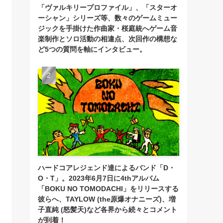
「ヴァルキリープロファイル」、「スターオ
ーシャン」シリーズ等、数々のゲームミュー
ジックを手掛けた作曲家・桜庭統へゲーム音
楽制作とソロ活動の相違点、次回作の構想な
ど5つの質問を軸にインタビュー。
ハードコアレジェンド達によるバンド「D・
O・T」。2023年6月7日に4thアルバム
「BOKU NO TOMODACHI」をリリースする
彼らへ、TAYLOW (the原爆オナニーズ)、増
子直純 (怒髪天)など各界から続々とコメント
が到着！