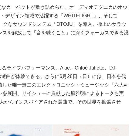
る高品質なカーペットが敷き詰められ、オーディオテクニカのオウ
ウンド・デザイン領域で活躍する『WHITELIGHT』、そして
ユニークなサウンドシステム「OTOJU」を導入。極上のサラウ
レスを解放して「音を聴くこと」に深くフォーカスできる没
よるライブパフォーマンス、Akie、Chloé Juliette、DJ
ドの選曲が体験できる。さらに6⽉28⽇（⽇）には、日本を代
遺した唯一無二のエレクトロニック・ミュージック『六大=
ンを展開、リイシューに貢献した原雅明によるトークも実
beが、六大からインスパイアされた選曲で、その世界を拡張させ