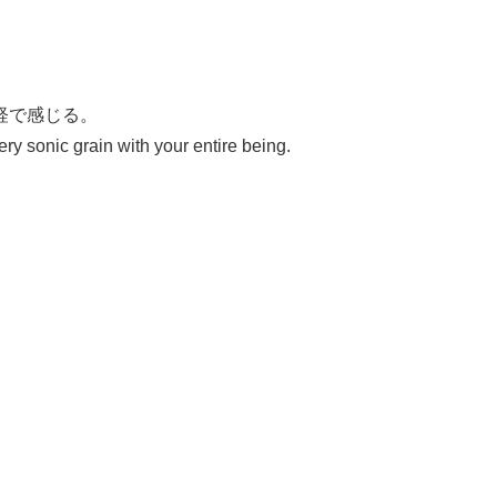
経で感じる。
ery sonic grain with your entire being.
。