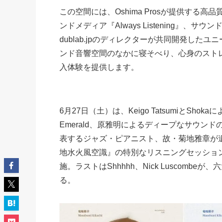
この空間には、Oshima Prosが提供す
ンドメディア『Always Listening』、サ
dublab.jpのディレクターが共同開発した
ンド音響空間のなかに寝そべり、心身のスト
入体験を提供します。
6⽉27⽇（⼟）は、Keigo TatsumiとShokaに
Emerald、原雅明によるディープなサウン
表するジャズ・ピアニスト、故・菊地雅章が
地水火風空識』の特別なリスニングセッショ
施。ラストはShhhhh、Nick Luscom
る。