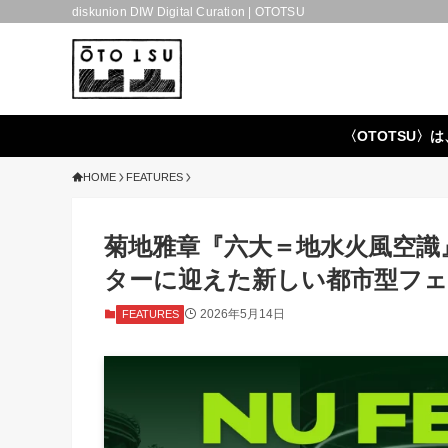
diskunion DIW Digital Curation | OTOTSU
〈OTOTSU〉は
HOME
FEATURES
菊地雅章『六大＝地水火風空識』
ターに迎えた新しい都市型フェスティ
2026年5月14日
FEATURES