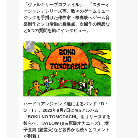
「ヴァルキリープロファイル」、「スターオ
ーシャン」シリーズ等、数々のゲームミュー
ジックを手掛けた作曲家・桜庭統へゲーム音
楽制作とソロ活動の相違点、次回作の構想な
ど5つの質問を軸にインタビュー。
ハードコアレジェンド達によるバンド「D・
O・T」。2023年6月7日に4thアルバム
「BOKU NO TOMODACHI」をリリースする
彼らへ、TAYLOW (the原爆オナニーズ)、増
子直純 (怒髪天)など各界から続々とコメント
が到着！