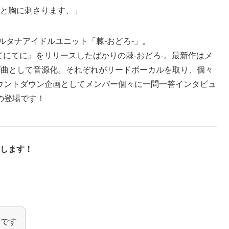
と胸に刺さります、」
ルタナアイドルユニット「棘-おどろ-」。
ミ/てにてに』をリリースしたばかりの棘-おどろ-。最新作はメ
プ曲として音源化。それぞれがリードボーカルを取り、個々
カウントダウン企画としてメンバー個々に一問一答インタビュ
の登場です！
します！
）です