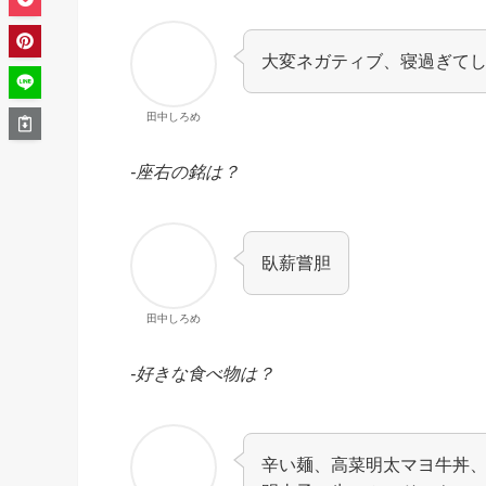
大変ネガティブ、寝過ぎて
田中しろめ
-座右の銘は？
臥薪嘗胆
田中しろめ
-好きな食べ物は？
辛い麺、高菜明太マヨ牛丼