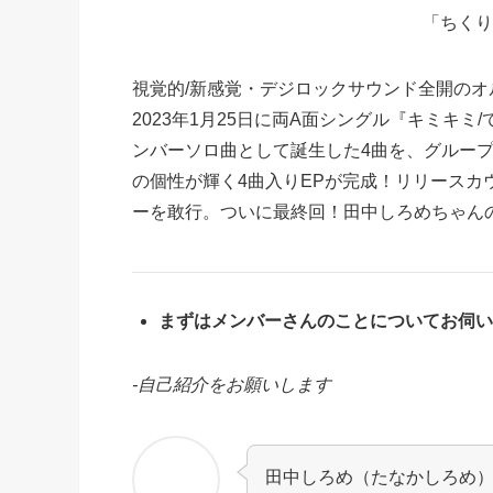
「ちくり
視覚的/新感覚・デジロックサウンド全開のオ
2023年1月25日に両A面シングル『キミキ
ンバーソロ曲として誕生した4曲を、グルー
の個性が輝く4曲入りEPが完成！リリース
ーを敢行。ついに最終回！田中しろめちゃん
まずはメンバーさんのことについてお伺い
-自己紹介をお願いします
田中しろめ（たなかしろめ