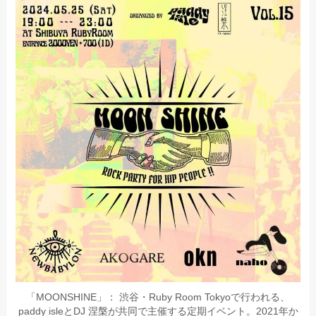
「MOONSHINE」： 渋谷・Ruby Room Tokyoで行われる、
paddy isleとDJ 涅槃が共同で主催する定期イベント。2021年か