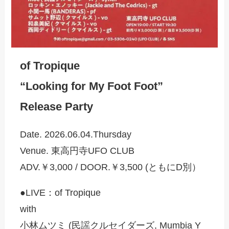
of Tropique
“Looking for My Foot Foot”
Release Party
Date. 2026.06.04.Thursday
Venue. 東高円寺UFO CLUB
ADV.￥3,000 / DOOR.￥3,500 (ともにD別）
●LIVE：of Tropique
with
小林ムツミ (民謡クルセイダーズ, Mumbia Y