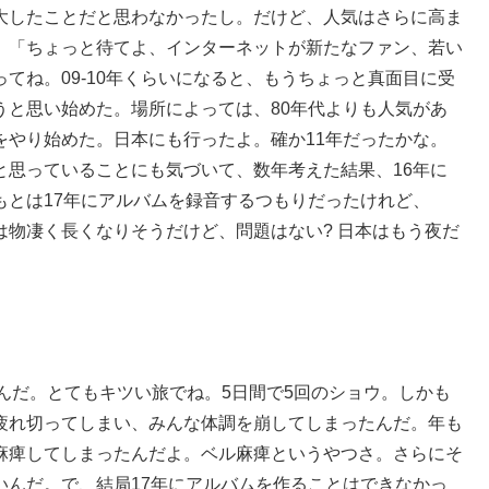
大したことだと思わなかったし。だけど、人気はさらに高ま
、「ちょっと待てよ、インターネットが新たなファン、若い
てね。09-10年くらいになると、もうちょっと真面目に受
うと思い始めた。場所によっては、80年代よりも人気があ
をやり始めた。日本にも行ったよ。確か11年だったかな。
と思っていることにも気づいて、数年考えた結果、16年に
もとは17年にアルバムを録音するつもりだったけれど、
物凄く長くなりそうだけど、問題はない? 日本はもう夜だ
んだ。とてもキツい旅でね。5日間で5回のショウ。しかも
疲れ切ってしまい、みんな体調を崩してしまったんだ。年も
麻痺してしまったんだよ。ベル麻痺というやつさ。さらにそ
いんだ。で、結局17年にアルバムを作ることはできなかっ