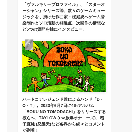
「ヴァルキリープロファイル」、「スターオ
ーシャン」シリーズ等、数々のゲームミュー
ジックを手掛けた作曲家・桜庭統へゲーム音
楽制作とソロ活動の相違点、次回作の構想な
ど5つの質問を軸にインタビュー。
ハードコアレジェンド達によるバンド「D・
O・T」。2023年6月7日に4thアルバム
「BOKU NO TOMODACHI」をリリースする
彼らへ、TAYLOW (the原爆オナニーズ)、増
子直純 (怒髪天)など各界から続々とコメント
が到着！