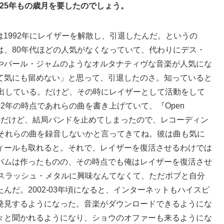
ぜ25年もの歳月を要したのでしょう。
1992年にレイザーを解散し、引退したんだ。というの
は、80年代ほどの人気がなくなっていて、代わりにデス・
やパール・ジャムのようなオルタナティヴな音楽が人気にな
て気にも留めない」と思って、引退したのさ。知っていると
枚出している。だけど、その時にレイザーとして活動をして
2年の時点であれらの曲を書き上げていて、『Open
だったのだけど、結局バンドを止めてしまったので、レコーディン
、それらの曲を録音しないかと言ってきてね。彼は曲も気に
ィールも取れると。それで、レイザーを復活させるわけでは
バムは作ったものの、その時点でも俺はレイザーを復活させ
もスラッシュ・メタルに興味なんてなくて、ただボブと自分
んだ。2002-03年頃になると、インターネットもハイスピ
発見するようになった。音楽がダウンロードできるようにな
々と聞かれるようになり、ショウのオファーも来るようにな