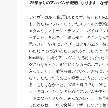
-25年振りのアルバムが発売になります。な
デイヴ・カルロ (以下DC):
まず、もともと俺は
も、俺たちのプレイしていたスタイルの音楽
メタルや、ストーン・テンプル・パイロッツ
っていた。それで、「誰も俺たちのことなん
思うけど、97年にレイザーはアルバムを一
いたわけではないんだ。あれを作ったのは、9
Hostility』に続くアルバムになるはず
グされなかった。97年にシンガーのボブが
入っていたし、歌詞も書いていて、さらにデ
なく、ただそれらの曲を録音しようと。アル
るつもりはなかった。97年の時点でも、誰
たちのコレクションのためにアルバムを作った
ードになったせいで、みんながレイザーを再
ったからね。それで突然レイザーについて色