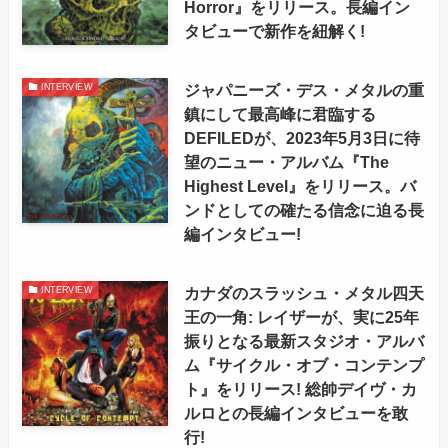
Horror』をリリース。長編イン
タビューで新作を紐解く!
ジャパニーズ・デス・メタルの重
INTERVIEW
鎮にして最高峰に君臨する
DEFILEDが、2023年5月3日に待
望のニュー・アルバム『The
Highest Level』をリリース。バ
ンドとしての確たる信念に迫る長
編インタビュー!
カナダのスラッシュ・メタル四天
INTERVIEW
王の一角: レイザーが、実に25年
振りとなる最新スタジオ・アルバ
ム『サイクル・オブ・コンテンプ
ト』をリリース! 総帥デイヴ・カ
ルロとの長編インタビューを敢
行!