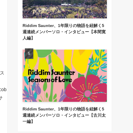
Riddim Saunter、1年限りの物語を紐解く5
週連続メンバーソロ・インタビュー【本間寛
人編】
クス
cob
サ
Riddim Saunter、1年限りの物語を紐解く5
週連続メンバーソロ・インタビュー【古川太
一編】