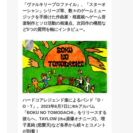
「ヴァルキリープロファイル」、「スターオ
ーシャン」シリーズ等、数々のゲームミュー
ジックを手掛けた作曲家・桜庭統へゲーム音
楽制作とソロ活動の相違点、次回作の構想な
ど5つの質問を軸にインタビュー。
ハードコアレジェンド達によるバンド「D・
O・T」。2023年6月7日に4thアルバム
「BOKU NO TOMODACHI」をリリースする
彼らへ、TAYLOW (the原爆オナニーズ)、増
子直純 (怒髪天)など各界から続々とコメント
が到着！