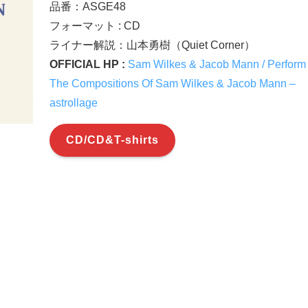
品番：ASGE48
​フォーマット : CD​
ライナー解説：山本勇樹（Quiet Corner）
OFFICIAL HP :
Sam Wilkes & Jacob Mann / Perform
The Compositions Of Sam Wilkes & Jacob Mann –
astrollage
CD/CD&T-shirts