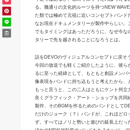
る。幾通りの文化的ルーツを持つNEW WA
た類では極めて元祖に近いコンセプトバンド
なお現在ドキュメンタリーが製作中らしい。
でもタイミングはあっただろうに、なぜ今な
タリーで先を越されることになろうとは。
話をDEVOのヴィジュアルコンセプトに戻そ
今回の放送でも軽くご紹介したように、彼ら
るに至った経緯として、もともと創設メンバ
像表現をバンドに持ち込もうと考えたから、
もっと言うと、この二人はともにケント州立
良くグラフィック・アート・ショップを共同
製作、そのBGMを作るためのバンドとしてD
だけのジョーク（？）バンドが、これほどロ
ず。すべてはノリと勢いと遊びの延長上だっ