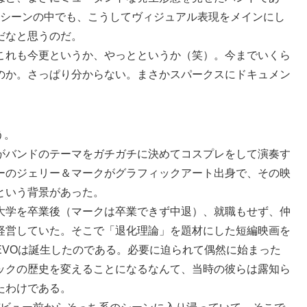
VEシーンの中でも、こうしてヴィジュアル表現をメインにし
だなと思うのだ。
これも今更というか、やっとというか（笑）。今までいくら
のか。さっぱり分からない。まさかスパークスにドキュメン
う。
がバンドのテーマをガチガチに決めてコスプレをして演奏す
ーのジェリー＆マークがグラフィックアート出身で、その映
という背景があった。
大学を卒業後（マークは卒業できず中退）、就職もせず、仲
経営していた。そこで「退化理論」を題材にした短編映画を
EVOは誕生したのである。必要に迫られて偶然に始まった
ックの歴史を変えることになるなんて、当時の彼らは露知ら
たわけである。