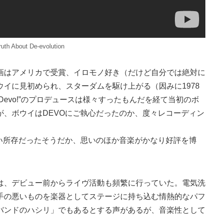
uth About De-evolution
画はアメリカで受賞、イロモノ好き（だけど自分では絶対に
イに見初められ、スターダムを駆け上がる（因みに1978
 We Are Devo!”のプロデュースは様々すったもんだを経て当初のボ
が、ボウイはDEVOにご執心だったのか、度々レコーディン
い所存だったそうだか、思いのほか音楽がかなり好評を博
。
は、デビュー前からライヴ活動も頻繁に行っていた。電気洗
手の悪いものを楽器としてステージに持ち込む情熱的なパフ
バンドのハシリ」でもあるとする声があるが、音楽性として