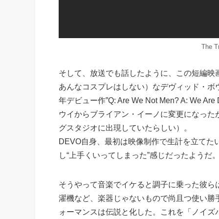
The Tr
そして、放送でも話したように、この短編映
あんなコスプレはしない）なデヴィッド・ボウ
年デビュー作”Q: Are We Not Men? A:
ウイからブライアン・イーノに変更になった
グスタジオに出現していたらしい）。
DEVO自身、最初は映像制作で生計を立てた
し“上手くいってしまった”感じだったようだ
そうやって音楽でイケると調子に乗った彼ら
濯機など、楽器じゃないもので尚且つ使い勝
ォーマンスは伝説と化した。これを「ノイズ