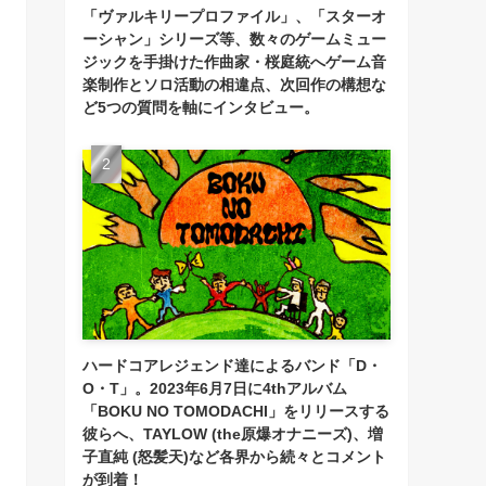
「ヴァルキリープロファイル」、「スターオ
ーシャン」シリーズ等、数々のゲームミュー
ジックを手掛けた作曲家・桜庭統へゲーム音
楽制作とソロ活動の相違点、次回作の構想な
ど5つの質問を軸にインタビュー。
ハードコアレジェンド達によるバンド「D・
O・T」。2023年6月7日に4thアルバム
「BOKU NO TOMODACHI」をリリースする
彼らへ、TAYLOW (the原爆オナニーズ)、増
子直純 (怒髪天)など各界から続々とコメント
が到着！