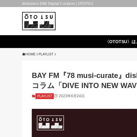
diskunion DIW Digital Curation | OTOTSU
〈OTOTSU〉は
HOME
PLAYLIST
BAY FM『78 musi-curate』di
コラム「DIVE INTO NEW WAVE
2023年6月24日
PLAYLIST