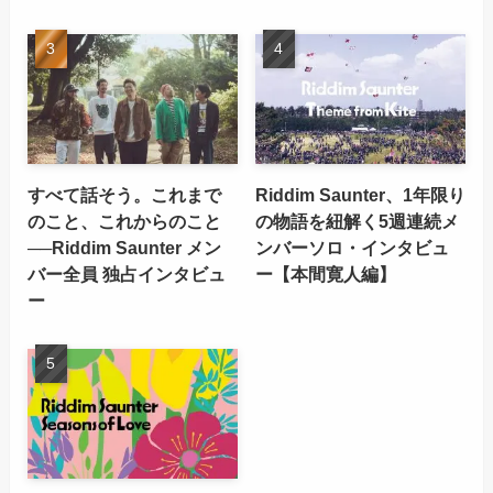
すべて話そう。これまで
Riddim Saunter、1年限り
のこと、これからのこと
の物語を紐解く5週連続メ
──Riddim Saunter メン
ンバーソロ・インタビュ
バー全員 独占インタビュ
ー【本間寛人編】
ー