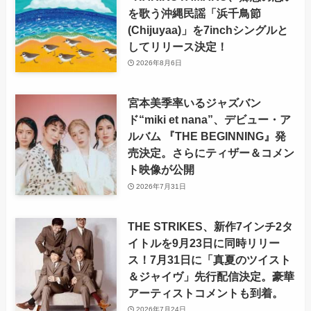
を歌う沖縄民謡「浜千鳥節
(Chijuyaa)」を7inchシングルと
してリリース決定！
2026年8月6日
宮本美季率いるジャズバン
ド“miki et nana”、デビュー・ア
ルバム 『THE BEGINNING』発
売決定。さらにティザー＆コメン
ト映像が公開
2026年7月31日
THE STRIKES、新作7インチ2タ
イトルを9月23日に同時リリー
ス！7月31日に「真夏のツイスト
＆ジャイヴ」先行配信決定。豪華
アーティストコメントも到着。
2026年7月24日