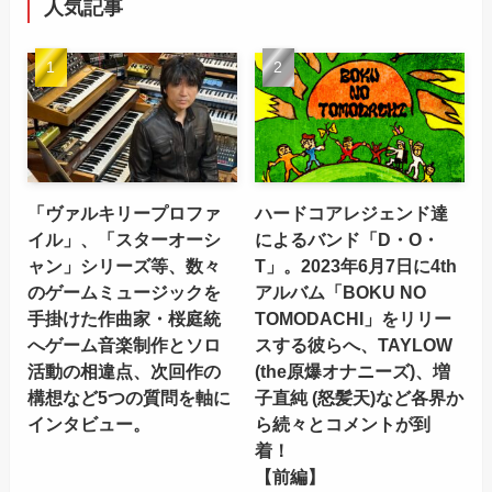
人気記事
「ヴァルキリープロファ
ハードコアレジェンド達
イル」、「スターオーシ
によるバンド「D・O・
ャン」シリーズ等、数々
T」。2023年6月7日に4th
のゲームミュージックを
アルバム「BOKU NO
手掛けた作曲家・桜庭統
TOMODACHI」をリリー
へゲーム音楽制作とソロ
スする彼らへ、TAYLOW
活動の相違点、次回作の
(the原爆オナニーズ)、増
構想など5つの質問を軸に
子直純 (怒髪天)など各界か
インタビュー。
ら続々とコメントが到
着！
【前編】