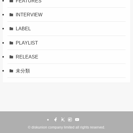
FEATURES
INTERVIEW
LABEL
PLAYLIST
RELEASE
未分類
©
diskunion company limited all rights reserved.