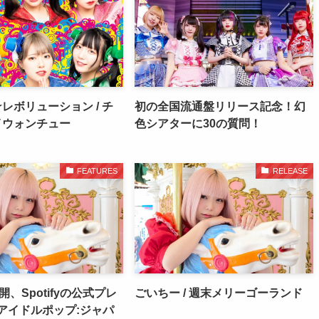
レボリューション / チ
初の全国流通盤リリース記念！幻
イウォンチュー
色シアターに30の質問！
FEATURES
RELEASE
開、Spotifyの公式プレ
ごいちー / 週末メリーゴーランド
アイドルポップ:ジャパ