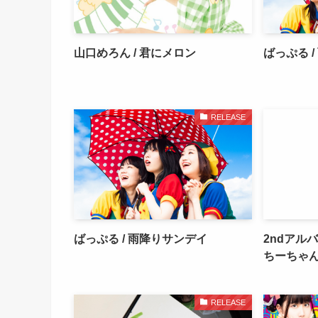
山口めろん / 君にメロン
ばっぷる 
RELEASE
ばっぷる / 雨降りサンデイ
2ndアル
ちーちゃん
RELEASE