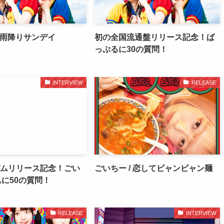
/ 雨降りサンデイ
初の全国流通盤リリース記念！ば
っぷるに30の質問！
INTERVIEW
RELEASE
バムリリース記念！ごい
ごいちー / 恋してビャンビャン麺
に50の質問！
RELEASE
INTERVIEW