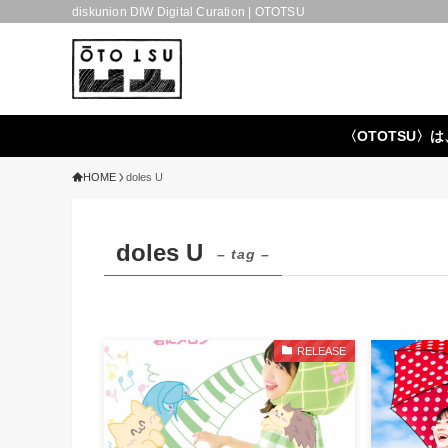
diskunion DIW Digital Curation | OTOTSU
〈OTOTSU〉は
HOME
doles U
doles U
– tag –
RELEASE