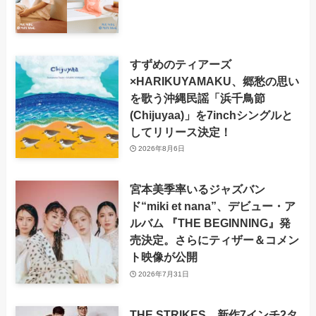
すずめのティアーズ
×HARIKUYAMAKU、郷愁の思い
を歌う沖縄民謡「浜千鳥節
(Chijuyaa)」を7inchシングルと
してリリース決定！
2026年8月6日
宮本美季率いるジャズバン
ド“miki et nana”、デビュー・ア
ルバム 『THE BEGINNING』発
売決定。さらにティザー＆コメン
ト映像が公開
2026年7月31日
THE STRIKES、新作7インチ2タ