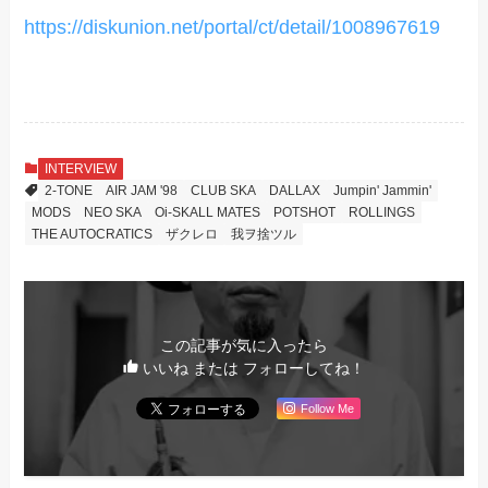
https://diskunion.net/portal/ct/detail/1008967619
INTERVIEW
2-TONE
AIR JAM '98
CLUB SKA
DALLAX
Jumpin' Jammin'
MODS
NEO SKA
Oi-SKALL MATES
POTSHOT
ROLLINGS
THE AUTOCRATICS
ザクレロ
我ヲ捨ツル
この記事が気に入ったら
いいね または フォローしてね！
Follow Me