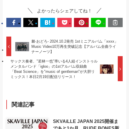
よかったらシェアしてね！
棘-おどろ- 2024.10.2発売 1stミニアルバム「xxxx」
Music Video10万再生突破記念【アルバム全曲ライ
ナーノーツ】
サックス奏者、"若林一也"率いる4人組インストゥル
メンタルバンド「igloo」の1stアルバム収録曲
「Beat Science」を"music of gentleman"が大胆リ
ミックス！本日2月19日配信リリース！
関連記事
SKVAiLLE JAPAN 2025開催ま
であと1か月、RUDE BONES新