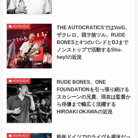
THE AUTOCRATICSではVo/G、
INTERVIEW
ザクレロ、我ヲ捨ツル、RUDE
BONESと4つのバンドとDJまで
ノンストップで活動するShu-
hey!の近況
RUDE BONES、ONE
INTERVIEW
FOUNDATIONを引っ張り続ける
スカシーンの兄貴、現在は監督か
ら俳優まで幅広く活躍する
HIROAKI OKAWAの近況
昨年ドイツでのライヴも盛況だっ
INTERVIEW