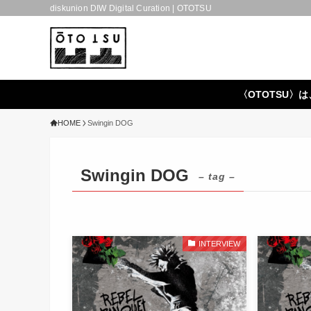
diskunion DIW Digital Curation | OTOTSU
〈OTOTSU〉は
HOME
Swingin DOG
Swingin DOG
– tag –
INTERVIEW