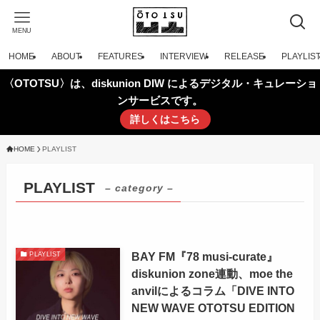
MENU
HOME
ABOUT
FEATURES
INTERVIEW
RELEASE
PLAYLIS
〈OTOTSU〉は、diskunion DIW によるデジタル・キュレーショ
ンサービスです。
詳しくはこちら
HOME
PLAYLIST
PLAYLIST
– category –
BAY FM『78 musi-curate』
PLAYLIST
diskunion zone連動、moe the
anvilによるコラム「DIVE INTO
NEW WAVE OTOTSU EDITION