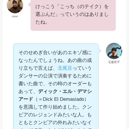
けっこう「こっち（のテイク）を
選ぶんだ」っていうのはありまし
moe
たね。
そのせめぎ合いがあのエキゾ感に
なったんでしょうね。あの曲の成
近藤哲平
り立ちで言えば、
北尾亘
っていう
ダンサーの公演で演奏するために
書いた曲で、その時のオーダーも
あって、
ディック・エル・デマシ
アード
（＝Dick El Demasiado）
を意識して作り始めました。クン
ビアのレジェンドみたいな人。も
ともとクンビアの外れみたいなイ