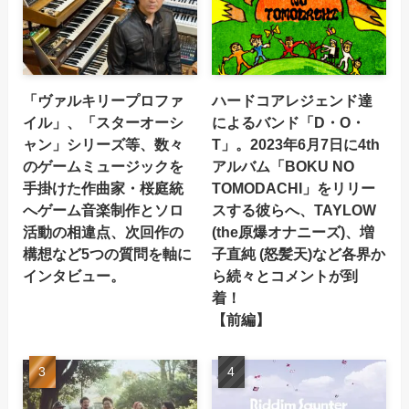
「ヴァルキリープロファ
ハードコアレジェンド達
イル」、「スターオーシ
によるバンド「D・O・
ャン」シリーズ等、数々
T」。2023年6月7日に4th
のゲームミュージックを
アルバム「BOKU NO
手掛けた作曲家・桜庭統
TOMODACHI」をリリー
へゲーム音楽制作とソロ
スする彼らへ、TAYLOW
活動の相違点、次回作の
(the原爆オナニーズ)、増
構想など5つの質問を軸に
子直純 (怒髪天)など各界か
インタビュー。
ら続々とコメントが到
着！
【前編】