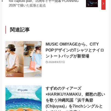
fox capture plan、15周年イヤー開幕“PLANNING
2026”で描いた拡張と起点
関連記事
MUSIC OMIYAGEから、CITY
POPデザインのTシャツとナイロ
ントートバッグが新登場
2026年8月7日
すずめのティアーズ
×HARIKUYAMAKU、郷愁の思い
を歌う沖縄民謡「浜千鳥節
(Chijuyaa)」を7inchシングルと