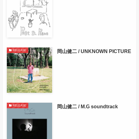
岡山健二 / UNKNOWN PICTURE
RELEASE
岡山健二 / M.G soundtrack
RELEASE