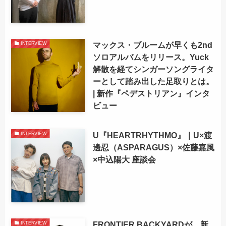
マックス・ブルームが早くも2nd
INTERVIEW
ソロアルバムをリリース。Yuck
解散を経てシンガーソングライタ
ーとして踏み出した足取りとは。
| 新作『ペデストリアン』インタ
ビュー
U『HEARTRHYTHMO』｜U×渡
INTERVIEW
邊忍（ASPARAGUS）×佐藤嘉風
×中込陽大 座談会
FRONTIER BACKYARDが、新
INTERVIEW