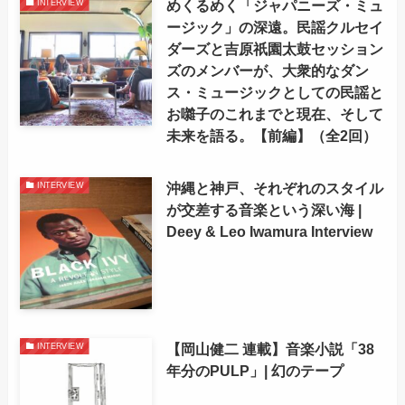
めくるめく「ジャパニーズ・ミュ
INTERVIEW
ージック」の深遠。民謡クルセイ
ダーズと吉原祇園太鼓セッション
ズのメンバーが、大衆的なダン
ス・ミュージックとしての民謡と
お囃子のこれまでと現在、そして
未来を語る。【前編】（全2回）
沖縄と神戸、それぞれのスタイル
INTERVIEW
が交差する音楽という深い海 |
Deey & Leo Iwamura Interview
【岡山健二 連載】音楽小説「38
INTERVIEW
年分のPULP」| 幻のテープ