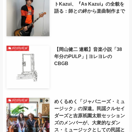
トKazui、『As Kazui』の全貌を
語る：師との絆から楽曲制作まで
【岡山健二 連載】音楽小説「38
INTERVIEW
年分のPULP」| ヨレヨレの
CBGB
めくるめく「ジャパニーズ・ミュ
INTERVIEW
ージック」の深遠。民謡クルセイ
ダーズと吉原祇園太鼓セッション
ズのメンバーが、大衆的なダン
ス・ミュージックとしての民謡と