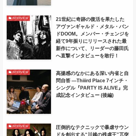
21世紀に奇跡の復活を果たした
INTERVIEW
アヴァンギャルド・メタル・バン
ドDOOM。メンバー・チェンジを
経て9年振りにリリースされた最
新作について、リーダーの藤田氏
へ直撃インタビューを敢行！
高揚感のなかにある深い内省と自
INTERVIEW
問自答 ―Thiiird Place 7インチ・
シングル『PARTY IS ALIVE』完
成記念インタビュー (後編)
圧倒的なテクニックで暴虐サウン
INTERVIEW
ドを創出する“川越の残虐王”兀突