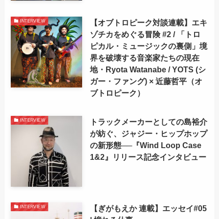
【オブトロピーク対談連載】エキ
INTERVIEW
ゾチカをめぐる冒険 #2 / 「トロ
ピカル・ミュージックの裏側」境
界を破壊する音楽家たちの現在
地・Ryota Watanabe / YOTS (シ
ガー・ファング) × 近藤哲平（オ
ブトロピーク）
トラックメーカーとしての島裕介
INTERVIEW
が紡ぐ、ジャジー・ヒップホップ
の新形態──『Wind Loop Case
1&2』リリース記念インタビュー
【ぎがもえか 連載】エッセイ#05
INTERVIEW