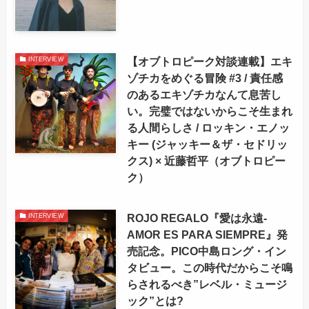
【オブトロピーク対談連載】エキ
INTERVIEW
ゾチカをめぐる冒険 #3 / 責任感
のあるエキゾチカなんて息苦し
い。完璧ではないからこそ生まれ
る人間らしさ / ロッキン・エノッ
キー (ジャッキー＆ザ・セドリッ
クス) × 近藤哲平（オブトロピー
ク）
ROJO REGALO『愛は永遠-
INTERVIEW
AMOR ES PARA SIEMPRE』発
売記念。PICO中島ロング・イン
タビュー。この時代だからこそ鳴
らされるべき”レベル・ミュージ
ック”とは?